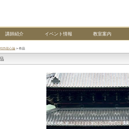
講師紹介
イベント情報
教室案内
2025花心論
> 作品
作品