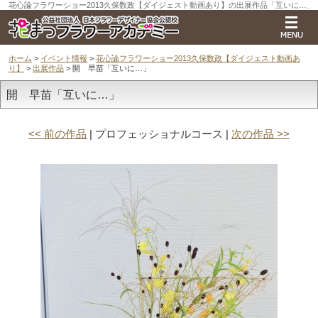
花心論フラワーショー2013久保数政【ダイジェスト動画あり】の出展作品「互いに…」
ホーム
>
イベント情報
>
花心論フラワーショー2013久保数政【ダイジェスト動画あ
り】
>
出展作品
> 開 早苗「互いに…」
開 早苗「互いに…」
<< 前の作品
| プロフェッショナルコース |
次の作品 >>