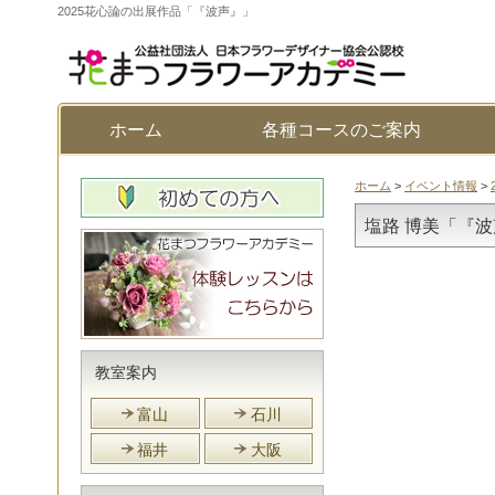
2025花心論の出展作品「『波声』」
ホーム
各種コースのご案内
ホーム
>
イベント情報
>
塩路 博美「『
教室案内
富山
石川
福井
大阪