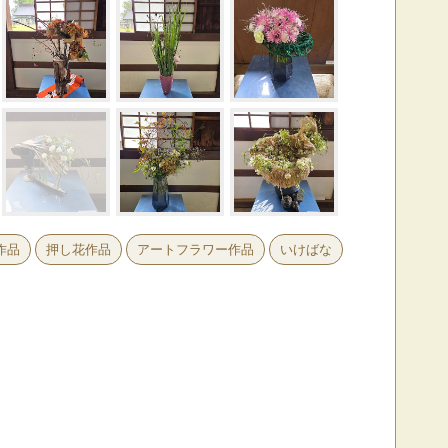
作品
押し花作品
アートフラワー作品
いけばな