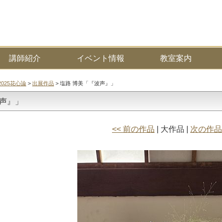
講師紹介
イベント情報
教室案内
2025花心論
>
出展作品
> 塩路 博美「『波声』」
波声』」
<< 前の作品
| 大作品 |
次の作品 