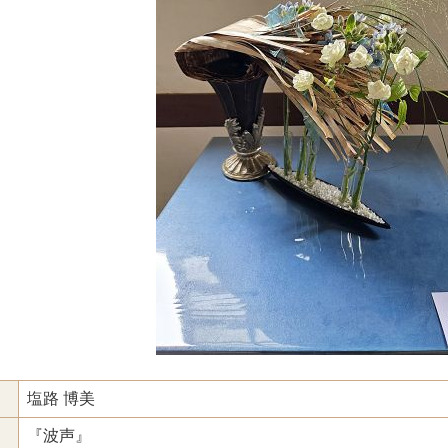
塩路 博美
『波声』