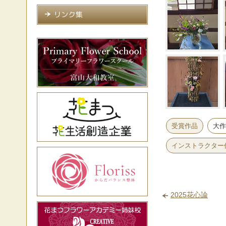
受賞作品
大作
インストラクター作
2025花心論