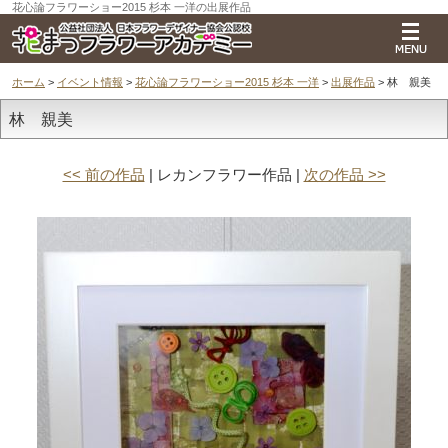
花心論フラワーショー2015 杉本 一洋の出展作品
ホーム
>
イベント情報
>
花心論フラワーショー2015 杉本 一洋
>
出展作品
> 林 親美
林 親美
<< 前の作品
| レカンフラワー作品 |
次の作品 >>