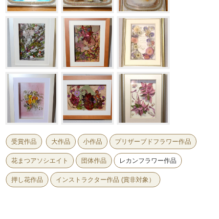
受賞作品
大作品
小作品
プリザーブドフラワー作品
花まつアソシエイト
団体作品
レカンフラワー作品
押し花作品
インストラクター作品 (賞非対象）