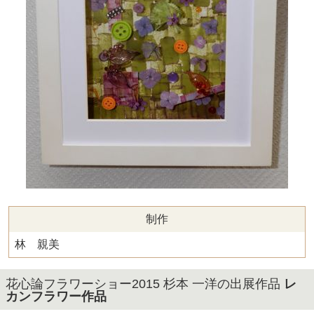
制作
林 親美
花心論フラワーショー2015 杉本 一洋の出展作品
レ
カンフラワー作品