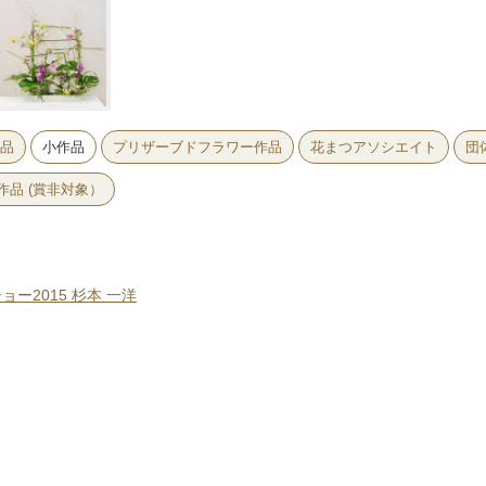
品
小作品
プリザーブドフラワー作品
花まつアソシエイト
団
品 (賞非対象）
ー2015 杉本 一洋