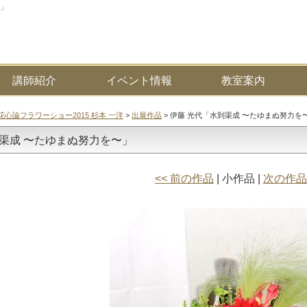
〜」
講師紹介
イベント情報
教室案内
花心論フラワーショー2015 杉本 一洋
>
出展作品
> 伊藤 光代「水到渠成 〜たゆまぬ努力を
到渠成 〜たゆまぬ努力を〜」
<< 前の作品
| 小作品 |
次の作品 