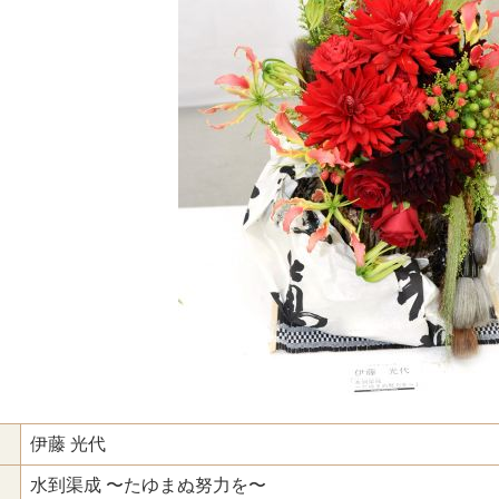
伊藤 光代
水到渠成 〜たゆまぬ努力を〜