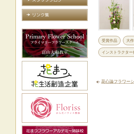
受賞作品
大作
インストラクター作
花心論フラワーショ