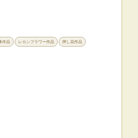
体作品
レカンフラワー作品
押し花作品