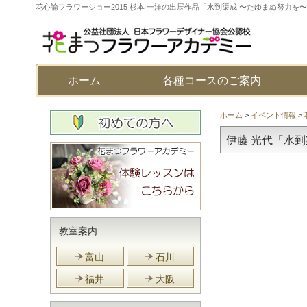
花心論フラワーショー2015 杉本 一洋の出展作品「水到渠成 〜たゆまぬ努力を
ホーム
各種コースのご案内
ホーム
>
イベント情報
>
伊藤 光代「水
教室案内
富山
石川
福井
大阪