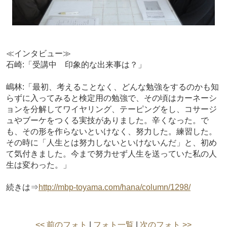
≪インタビュー≫
石崎:「受講中 印象的な出来事は？」
嶋林:「最初、考えることなく、どんな勉強をするのかも知
らずに入ってみると検定用の勉強で、その頃はカーネーシ
ョンを分解してワイヤリング、テーピングをし、コサージ
ュやブーケをつくる実技がありました。辛くなった。で
も、その形を作らないといけなく、努力した。練習した。
その時に「人生とは努力しないといけないんだ」と、初め
て気付きました。今まで努力せず人生を送っていた私の人
生は変わった。」
続きは⇒
http://mbp-toyama.com/hana/column/1298/
<< 前のフォト
|
フォト一覧
|
次のフォト >>