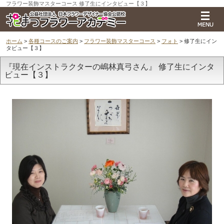
フラワー装飾マスターコース 修了生にインタビュー【３】
ホーム
>
各種コースのご案内
>
フラワー装飾マスターコース
>
フォト
> 修了生にイン
タビュー【３】
『現在インストラクターの嶋林真弓さん』 修了生にインタ
ビュー【３】