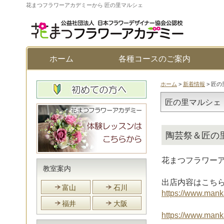
花まつフラワーアカデミーから 匠の里マルシェ
ホーム
各種コースのご案内
ホーム
>
新着情報
> 匠
匠の里マルシェ
陶芸祭＆匠の
花まつフラワー
教室案内
出店内容はこちら
富山
石川
https://www.mank
福井
大阪
https://www.mank