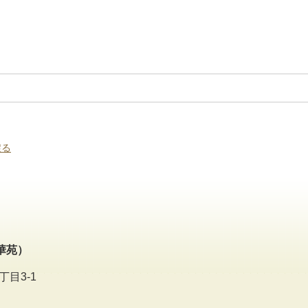
戻る
華苑）
丁目3-1