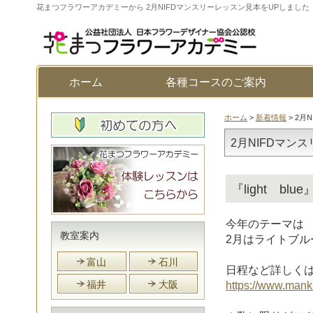
花まつフラワーアカデミーから 2月NIFDマンスリーレッスン見本をUPしました
ホーム
各種コースのご案内
ホーム
>
新着情報
> 2月
2月NIFDマン
『light b
今年のテーマは
教室案内
2月はライトブル
富山
石川
日程など詳しくは
福井
大阪
https://www.mank