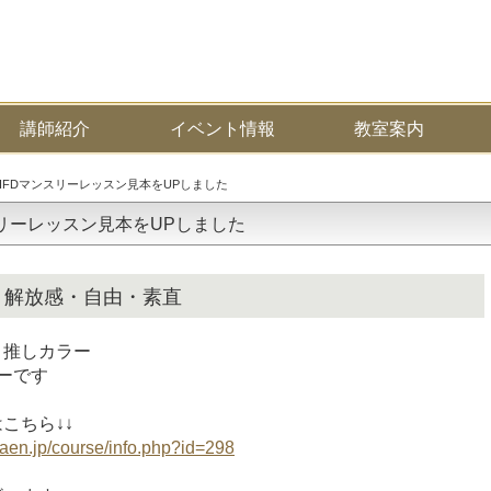
講師紹介
イベント情報
教室案内
NIFDマンスリーレッスン見本をUPしました
スリーレッスン見本をUPしました
lue』解放感・自由・素直
 推しカラー
ーです
こちら↓↓
aen.jp/course/info.php?id=298