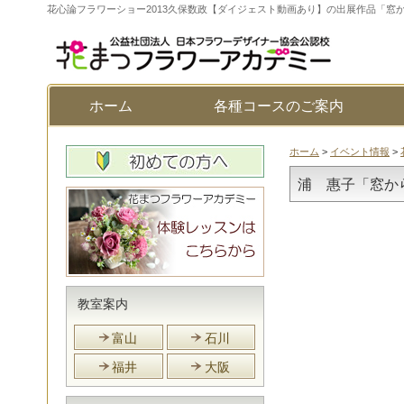
花心論フラワーショー2013久保数政【ダイジェスト動画あり】の出展作品「窓
ホーム
各種コースのご案内
ホーム
>
イベント情報
>
浦 惠子「窓か
教室案内
富山
石川
福井
大阪