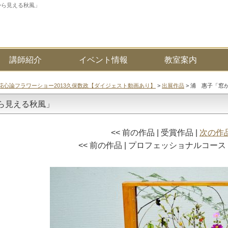
から見える秋風」
講師紹介
イベント情報
教室案内
花心論フラワーショー2013久保数政【ダイジェスト動画あり】
>
出展作品
> 浦 惠子「窓
ら見える秋風」
<< 前の作品 | 受賞作品 |
次の作品
<< 前の作品 | プロフェッショナルコース 