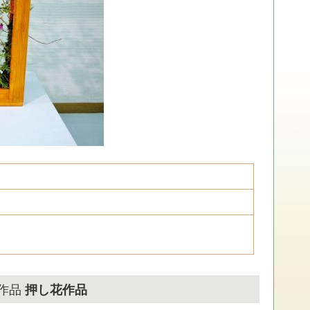
展作品
押し花作品