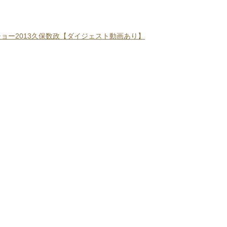
ョー2013久保数政【ダイジェスト動画あり】