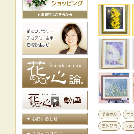
受賞作品
プロ
団体部門
レカ