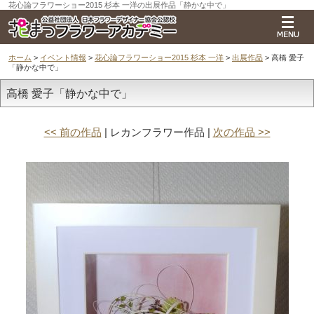
花心論フラワーショー2015 杉本 一洋の出展作品「静かな中で」
ホーム
>
イベント情報
>
花心論フラワーショー2015 杉本 一洋
>
出展作品
> 高橋 愛子
「静かな中で」
高橋 愛子「静かな中で」
<< 前の作品
| レカンフラワー作品 |
次の作品 >>