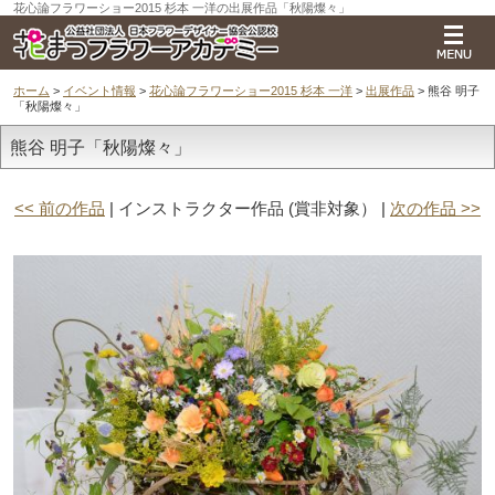
花心論フラワーショー2015 杉本 一洋の出展作品「秋陽燦々」
ホーム
>
イベント情報
>
花心論フラワーショー2015 杉本 一洋
>
出展作品
> 熊谷 明子
「秋陽燦々」
熊谷 明子「秋陽燦々」
<< 前の作品
| インストラクター作品 (賞非対象） |
次の作品 >>