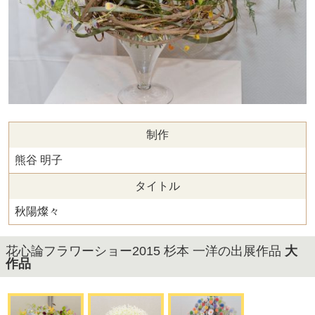
制作
熊谷 明子
タイトル
秋陽燦々
花心論フラワーショー2015 杉本 一洋の出展作品
大
作品