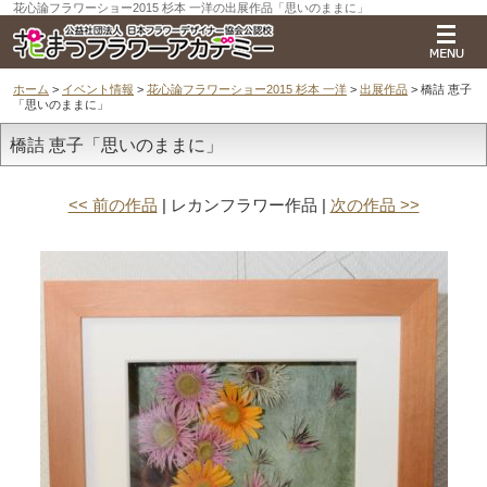
花心論フラワーショー2015 杉本 一洋の出展作品「思いのままに」
ホーム
>
イベント情報
>
花心論フラワーショー2015 杉本 一洋
>
出展作品
> 橋詰 恵子
「思いのままに」
橋詰 恵子「思いのままに」
<< 前の作品
| レカンフラワー作品 |
次の作品 >>